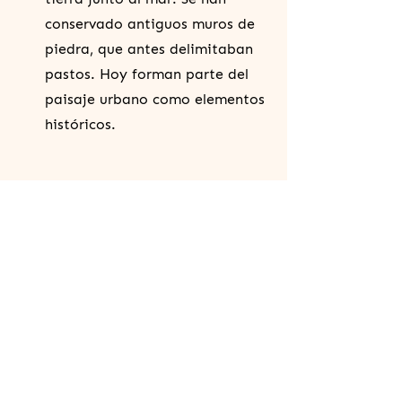
conservado antiguos muros de
piedra, que antes delimitaban
pastos. Hoy forman parte del
paisaje urbano como elementos
históricos.
05
FLORA Y VEGETACIÓN
En Las Coloradas crecen más de 40
especies de plantas xerófilas y
suculentas. Algunas son endémicas
de Lanzarote y están protegidas
por la legislación europea. Se